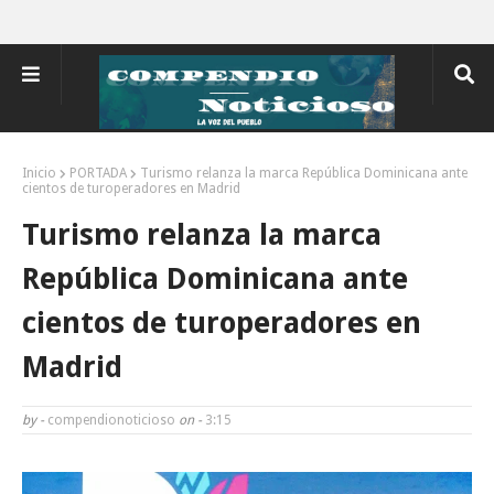
Inicio
PORTADA
Turismo relanza la marca República Dominicana ante
cientos de turoperadores en Madrid
Turismo relanza la marca
República Dominicana ante
cientos de turoperadores en
Madrid
by -
compendionoticioso
on -
3:15