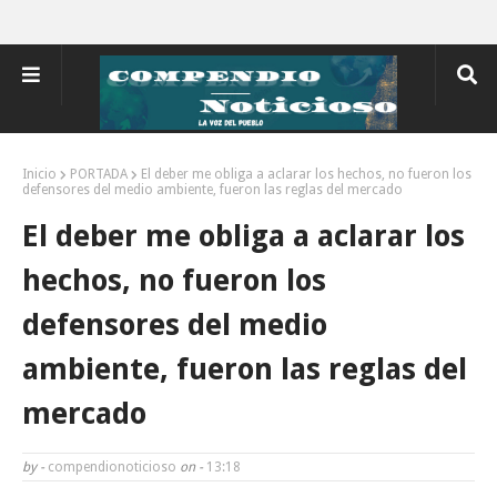
Inicio
PORTADA
El deber me obliga a aclarar los hechos, no fueron los
defensores del medio ambiente, fueron las reglas del mercado
El deber me obliga a aclarar los
hechos, no fueron los
defensores del medio
ambiente, fueron las reglas del
mercado
by -
compendionoticioso
on -
13:18