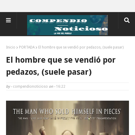
Inicio
PORTADA
El hombre que se vendió por pedazos, (suele pasar)
El hombre que se vendió por
pedazos, (suele pasar)
by -
compendionoticioso
on -
16:22