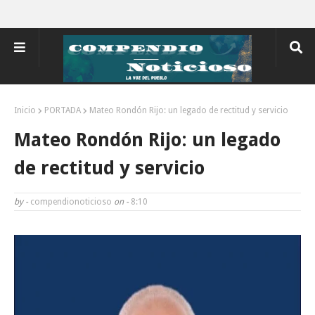
Inicio
PORTADA
Mateo Rondón Rijo: un legado de rectitud y servicio
Mateo Rondón Rijo: un legado
de rectitud y servicio
by -
compendionoticioso
on -
8:10