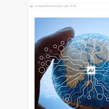
by -
compendionoticioso
on -
8:38