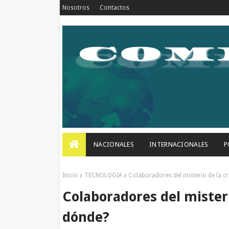
Nosotros
Contactos
NACIONALES
INTERNACIONALES
P
Inicio
TECNOLOGIA
Colaboradores del misterio de la c
Colaboradores del misteri
dónde?