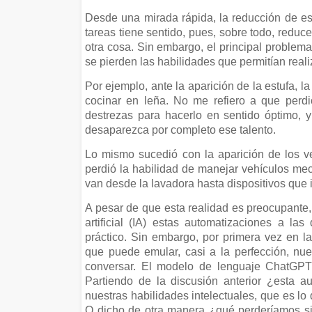
Desde una mirada rápida, la reducción de esf
tareas tiene sentido, pues, sobre todo, reduc
otra cosa. Sin embargo, el principal problema
se pierden las habilidades que permitían reali
Por ejemplo, ante la aparición de la estufa, 
cocinar en leña. No me refiero a que perdi
destrezas para hacerlo en sentido óptimo, y
desaparezca por completo ese talento.
Lo mismo sucedió con la aparición de los ve
perdió la habilidad de manejar vehículos mec
van desde la lavadora hasta dispositivos que
A pesar de que esta realidad es preocupante, s
artificial (IA) estas automatizaciones a l
práctico. Sin embargo, por primera vez en la
que puede emular, casi a la perfección, nues
conversar. El modelo de lenguaje ChatGPT
Partiendo de la discusión anterior ¿esta a
nuestras habilidades intelectuales, que es lo
O dicho de otra manera ¿qué perderíamos si