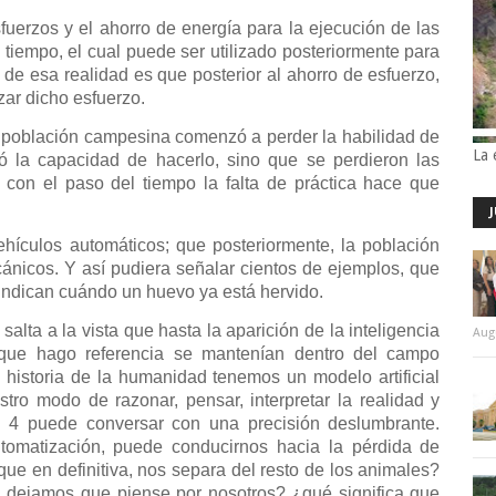
uerzos y el ahorro de energía para la ejecución de las
e tiempo, el cual puede ser utilizado posteriormente para
 de esa realidad es que posterior al ahorro de esfuerzo,
zar dicho esfuerzo.
la población campesina comenzó a perder la habilidad de
La 
ó la capacidad de hacerlo, sino que se perdieron las
 con el paso del tiempo la falta de práctica hace que
hículos automáticos; que posteriormente, la población
ánicos. Y así pudiera señalar cientos de ejemplos, que
 indican cuándo un huevo ya está hervido.
alta a la vista que hasta la aparición de la inteligencia
Aug
as que hago referencia se mantenían dentro del campo
 historia de la humanidad tenemos un modelo artificial
tro modo de razonar, pensar, interpretar la realidad y
 4 puede conversar con una precisión deslumbrante.
utomatización, puede conducirnos hacia la pérdida de
 que en definitiva, nos separa del resto de los animales?
 dejamos que piense por nosotros? ¿qué significa que