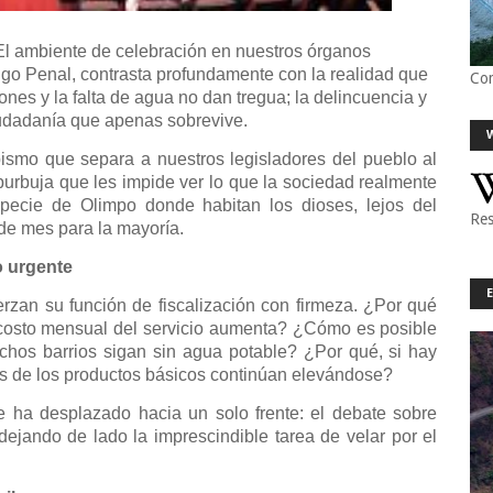
l ambiente de celebración en nuestros órganos
digo Penal, contrasta profundamente con la realidad que
Co
gones y la falta de agua no dan tregua; la delincuencia y
iudadanía que apenas sobrevive.
bismo que separa a nuestros legisladores del pueblo al
urbuja que les impide ver lo que la sociedad realmente
ecie de Olimpo donde habitan los dioses, lejos del
Res
 de mes para la mayoría.
o urgente
rzan su función de fiscalización con firmeza. ¿Por qué
 costo mensual del servicio aumenta? ¿Cómo es posible
chos barrios sigan sin agua potable? ¿Por qué, si hay
ios de los productos básicos continúan elevándose?
se ha desplazado hacia un solo frente: el debate sobre
dejando de lado la imprescindible tarea de velar por el