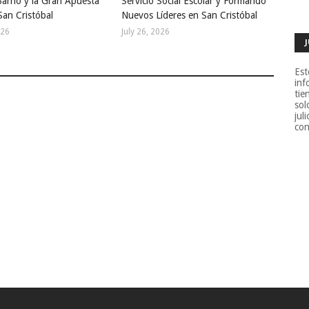
Barrio y la Gran Apuesta
Servicio Social Escolar y Formando
San Cristóbal
Nuevos Líderes en San Cristóbal
026
July 26, 2026
Est
inf
tie
sol
jul
con