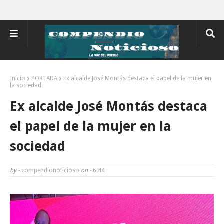
Inicio
PORTADA
Ex alcalde José Montás destaca el papel de la mujer en
la sociedad
Ex alcalde José Montás destaca
el papel de la mujer en la
sociedad
by -
compendionoticioso
on -
6:44