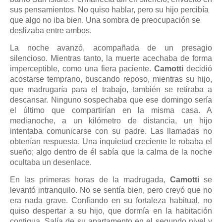
sus pensamientos. No quiso hablar, pero su hijo percibía
que algo no iba bien. Una sombra de preocupación se
deslizaba entre ambos.
La noche avanzó, acompañada de un presagio
silencioso. Mientras tanto, la muerte acechaba de forma
imperceptible, como una fiera paciente.
Camotti
decidió
acostarse temprano, buscando reposo, mientras su hijo,
que madrugaría para el trabajo, también se retiraba a
descansar. Ninguno sospechaba que ese domingo sería
el último que compartirían en la misma casa. A
medianoche, a un kilómetro de distancia, un hijo
intentaba comunicarse con su padre. Las llamadas no
obtenían respuesta. Una inquietud creciente le robaba el
sueño; algo dentro de él sabía que la calma de la noche
ocultaba un desenlace.
En las primeras horas de la madrugada,
Camotti
se
levantó intranquilo. No se sentía bien, pero creyó que no
era nada grave. Confiando en su fortaleza habitual, no
quiso despertar a su hijo, que dormía en la habitación
contigua. Salía de su apartamento en el segundo nivel y