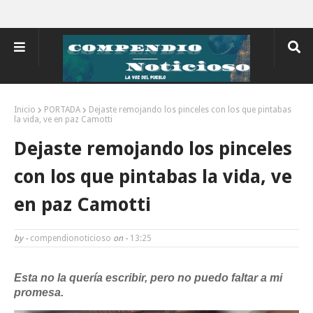
Inicio
PORTADA
Dejaste remojando los pinceles con los que pintabas
la vida, ve en paz Camotti
Dejaste remojando los pinceles
con los que pintabas la vida, ve
en paz Camotti
by -
compendionoticioso
on -
13:25
Esta no la quería escribir, pero no puedo faltar a mi
promesa.