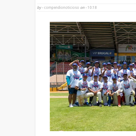
by -
compendionoticioso
on -
10:18