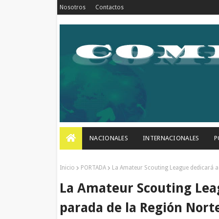
Nosotros
Contactos
NACIONALES
INTERNACIONALES
P
Inicio
PORTADA
La Amateur Scouting League dedicará a 
La Amateur Scouting Leag
parada de la Región Nort