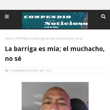
Inicio
PORTADA
La barriga es mía; el muchacho, no sé
La barriga es mía; el muchacho,
no sé
by -
compendionoticioso
on -
3:52