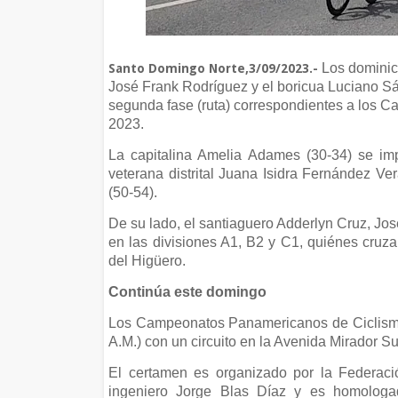
Los dominic
Santo Domingo Norte,3/09/2023.-
José Frank Rodríguez y el boricua Luciano Sá
segunda fase (ruta) correspondientes a los
2023.
La capitalina Amelia Adames (30-34) se im
veterana distrital Juana Isidra Fernández Ve
(50-54).
De su lado, el santiaguero Adderlyn Cruz, Jo
en las divisiones A1, B2 y C1, quiénes cruz
del Higüero.
Continúa este domingo
Los Campeonatos Panamericanos de Ciclismo
A.M.) con un circuito en la Avenida Mirador Su
El certamen es organizado por la Federac
ingeniero Jorge Blas Díaz y es homologa