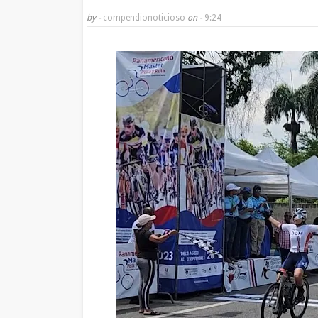
by -
compendionoticioso
on -
9:24