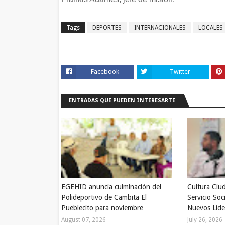
Tags
DEPORTES
INTERNACIONALES
LOCALES
Facebook
Twitter
ENTRADAS QUE PUEDEN INTERESARTE
EGEHID anuncia culminación del
Cultura Ciu
Polideportivo de Cambita El
Servicio Soc
Pueblecito para noviembre
Nuevos Líde
August 07, 2026
July 26, 2026