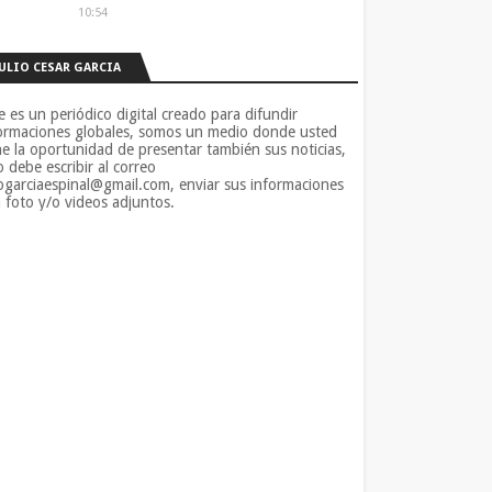
10:54
JULIO CESAR GARCIA
e es un periódico digital creado para difundir
ormaciones globales, somos un medio donde usted
ne la oportunidad de presentar también sus noticias,
o debe escribir al correo
iogarciaespinal@gmail.com, enviar sus informaciones
 foto y/o videos adjuntos.