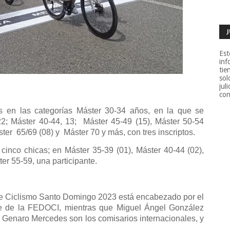
Est
inf
tie
sol
jul
con
as en las categorías Máster 30-34 años, en la que se
22; Máster 40-44, 13;
Máster 45-49 (15), Máster 50-54
ster
65/69 (08) y
Máster 70 y más, con tres inscriptos.
cinco chicas; en Máster 35-39 (01), Máster 40-44 (02),
er 55-59, una participante.
de Ciclismo Santo Domingo 2023 está encabezado por el
nte de la FEDOCI, mientras que Miguel Ángel González
y Genaro Mercedes son los comisarios internacionales, y