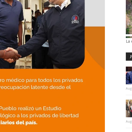
La 
Aug
Aug