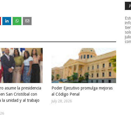
Est
inf
tie
sol
jul
con
ro asume la presidencia
Poder Ejecutivo promulga mejoras
en San Cristóbal con
al Código Penal
 la unidad y al trabajo
July 28, 2026
026