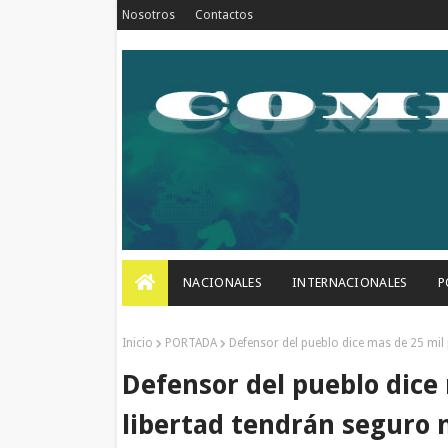
Nosotros
Contactos
NACIONALES
INTERNACIONALES
P
Inicio
PORTADA
Defensor del pueblo dice mas de 25 mil
Defensor del pueblo dice
libertad tendrán seguro 