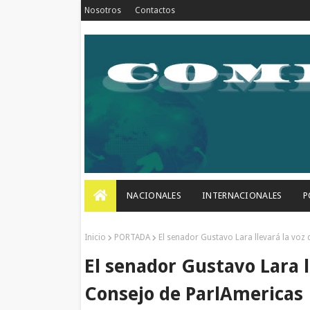
Nosotros
Contactos
NACIONALES
INTERNACIONALES
P
Inicio
PORTADA
El senador Gustavo Lara llevará la voz 
El senador Gustavo Lara ll
Consejo de ParlAmericas