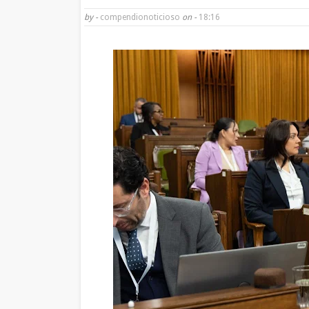
by -
compendionoticioso
on -
18:16