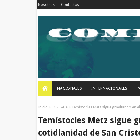
Nosotros
Contactos
NACIONALES
INTERNACIONALES
P
Inicio
PORTADA
Temístocles Metz sigue gravitando en e
Temístocles Metz sigue gr
cotidianidad de San Cris