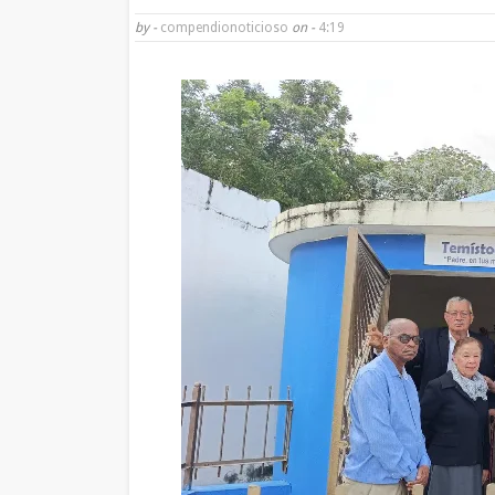
by -
compendionoticioso
on -
4:19