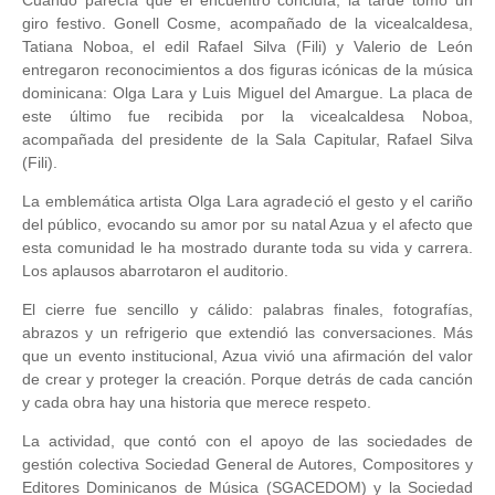
Cuando parecía que el encuentro concluía, la tarde tomó un
giro festivo. Gonell Cosme, acompañado de la vicealcaldesa,
Tatiana Noboa, el edil Rafael Silva (Fili) y Valerio de León
entregaron reconocimientos a dos figuras icónicas de la música
dominicana: Olga Lara y Luis Miguel del Amargue. La placa de
este último fue recibida por la vicealcaldesa Noboa,
acompañada del presidente de la Sala Capitular, Rafael Silva
(Fili).
La emblemática artista Olga Lara agradeció el gesto y el cariño
del público, evocando su amor por su natal Azua y el afecto que
esta comunidad le ha mostrado durante toda su vida y carrera.
Los aplausos abarrotaron el auditorio.
El cierre fue sencillo y cálido: palabras finales, fotografías,
abrazos y un refrigerio que extendió las conversaciones. Más
que un evento institucional, Azua vivió una afirmación del valor
de crear y proteger la creación. Porque detrás de cada canción
y cada obra hay una historia que merece respeto.
La actividad, que contó con el apoyo de las sociedades de
gestión colectiva Sociedad General de Autores, Compositores y
Editores Dominicanos de Música (SGACEDOM) y la Sociedad