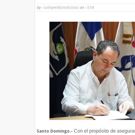
by -
compendionoticioso
on -
3:54
Con el propósito de asegurar
Santo Domingo.-