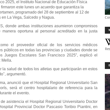
o 2025, el Instituto Nacional de Educación Física
 firmaron este lunes un acuerdo que garantiza la
certamen, programado del 28 de septiembre al 12 de
es en La Vega, Salcedo y Nagua.
Co
SNS, donde ambas instituciones asumieron compromisos
e manera oportuna al personal acreditado en la justa
mo el proveedor oficial de los servicios médicos
Res
les públicos en todas las provincias y ciudades donde se
los Juegos Escolares San Francisco 2025”, explicó el
z Mella.
 la salud de todos los atletas que participarán en estos
do", argumentó.
ama, anunció que el Hospital Regional Universitario San
ís, será el centro hospitalario de referencia para la
durante el evento.
de asistencia el Hospital Regional Universitario Doctor
ospital Provincial Doctor Pascasio Toribio Piantini, en