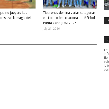
que no juegan: Las
Tiburones domina varias categorías
bles tras la magia del
en Torneo Internacional de Béisbol
Punta Cana JDM 2026
July 21, 2026
Est
inf
tie
sol
jul
con