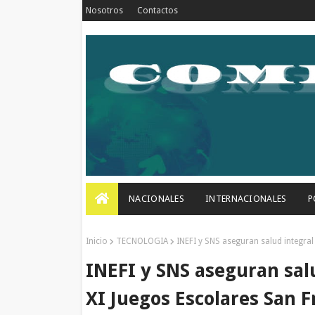
Nosotros
Contactos
NACIONALES
INTERNACIONALES
P
Inicio
TECNOLOGIA
INEFI y SNS aseguran salud integral
INEFI y SNS aseguran salu
XI Juegos Escolares San F