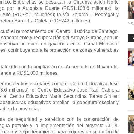
mico. Entre ellas se destacan la Circunvalación Norte
go por la Autopista Duarte (RD$1,108.6 millones); la
 Alto (RD$251 millones); la vía Sajoma – Pedregal y
rretera Bao – La Galeta (RD$242 millones).
Aug
cutó el remozamiento del Centro Histórico de Santiago,
l saneamiento y recuperación del Arroyo Gurabo, con un
onstruyó un muro de gaviones en el Canal Monsieur
es, contribuyendo a la protección de zonas vulnerables
rtalecido con la ampliación del Acueducto de Navarrete,
ciende a RD$1,000 millones.
ernos centros escolares como el Centro Educativo José
.6 millones); el Centro Educativo José Raúl Cabrera
 el Centro Educativo María Secundina Torres Sirí en
aestructuras educativas amplían la cobertura escolar y
d en la provincia.
tura de seguridad y servicios con la construcción de
agua potable y la implementación del proyecto CEDI-
otección y empoderamiento para mujeres en situación de