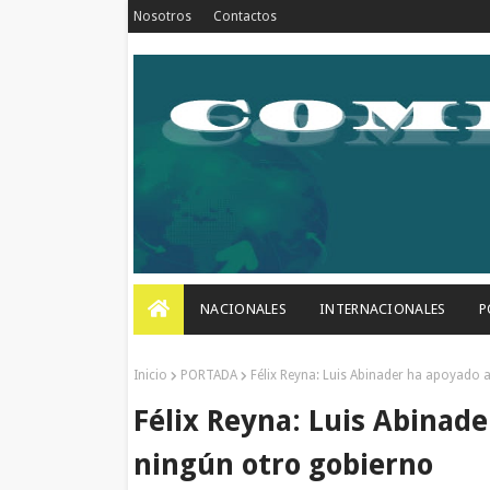
Nosotros
Contactos
NACIONALES
INTERNACIONALES
P
Inicio
PORTADA
Félix Reyna: Luis Abinader ha apoyado
Félix Reyna: Luis Abinad
ningún otro gobierno