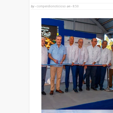
by -
compendionoticioso
on -
8:50