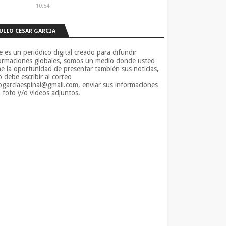
10:54
JULIO CESAR GARCIA
e es un periódico digital creado para difundir
ormaciones globales, somos un medio donde usted
ne la oportunidad de presentar también sus noticias,
o debe escribir al correo
iogarciaespinal@gmail.com, enviar sus informaciones
 foto y/o videos adjuntos.