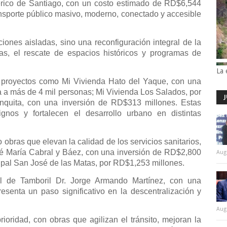
rico de Santiago, con un costo estimado de RD$6,544
nsporte público masivo, moderno, conectado y accesible
iones aisladas, sino una reconfiguración integral de la
as, el rescate de espacios históricos y programas de
La 
o proyectos como Mi Vivienda Hato del Yaque, con una
 a más de 4 mil personas; Mi Vivienda Los Salados, por
nquita, con una inversión de RD$313 millones. Estas
ignos y fortalecen el desarrollo urbano en distintas
 obras que elevan la calidad de los servicios sanitarios,
osé María Cabral y Báez, con una inversión de RD$2,800
Aug
cipal San José de las Matas, por RD$1,253 millones.
l de Tamboril Dr. Jorge Armando Martínez, con una
esenta un paso significativo en la descentralización y
Aug
rioridad, con obras que agilizan el tránsito, mejoran la