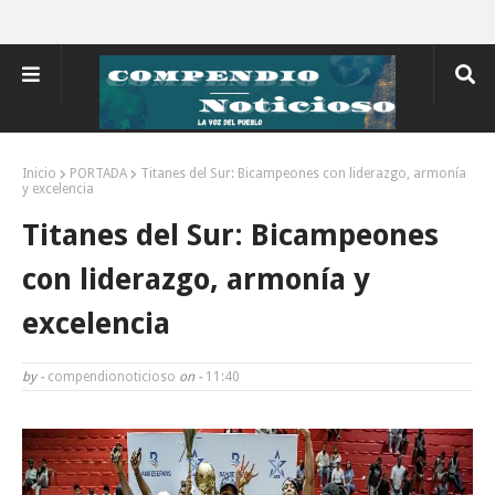
Inicio
PORTADA
Titanes del Sur: Bicampeones con liderazgo, armonía
y excelencia
Titanes del Sur: Bicampeones
con liderazgo, armonía y
excelencia
by -
compendionoticioso
on -
11:40