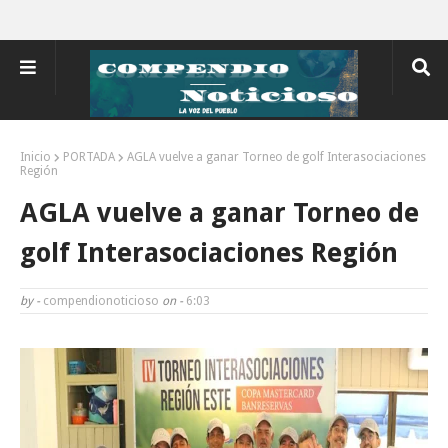
Inicio
PORTADA
AGLA vuelve a ganar Torneo de golf Interasociaciones
Región
AGLA vuelve a ganar Torneo de
golf Interasociaciones Región
by -
compendionoticioso
on -
6:03