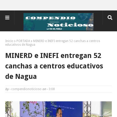
Inicio
PORTADA
MINERD e INEFI entregan 52 canchas a centros
educativos de Nagua
MINERD e INEFI entregan 52
canchas a centros educativos
de Nagua
by -
compendionoticioso
on -
3:08