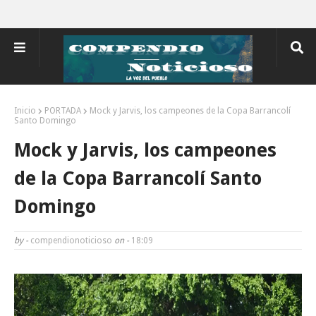
Inicio
PORTADA
Mock y Jarvis, los campeones de la Copa Barrancolí
Santo Domingo
Mock y Jarvis, los campeones
de la Copa Barrancolí Santo
Domingo
by -
compendionoticioso
on -
18:09