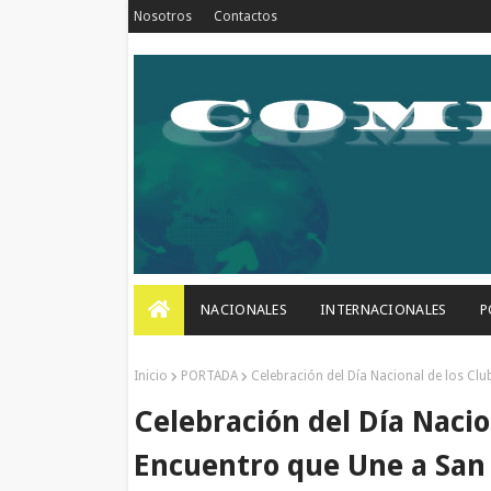
Nosotros
Contactos
NACIONALES
INTERNACIONALES
P
Inicio
PORTADA
Celebración del Día Nacional de los Clu
Celebración del Día Nacio
Encuentro que Une a San 