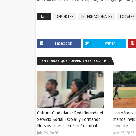
Tags
DEPORTES
INTERNACIONALES
LOCALES
Facebook
Twitter
ENTRADAS QUE PUEDEN INTERESARTE
Cultura Ciudadana: Redefiniendo el
Los héroes 
Servicio Social Escolar y Formando
manos invisi
Nuevos Líderes en San Cristóbal
deporte
July 26, 2026
July 23, 2026