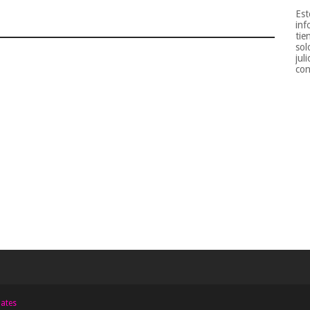
Est
inf
tie
sol
jul
con
ates