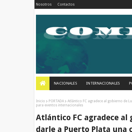
Nosotros
Contactos
NACIONALES
INTERNACIONALES
P
Inicio
PORTADA
Atlántico FC agradece al gobierno de Lu
para eventos internacionales
Atlántico FC agradece al 
darle a Puerto Plata una 