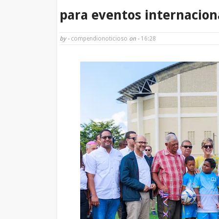
para eventos internacion
by -
compendionoticioso
on -
16:28