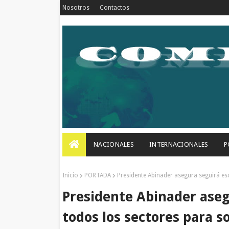
Nosotros
Contactos
NACIONALES
INTERNACIONALES
P
Inicio
PORTADA
Presidente Abinader asegura seguirá es
Presidente Abinader ase
todos los sectores para s