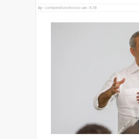
by -
compendionoticioso
on -
6:38