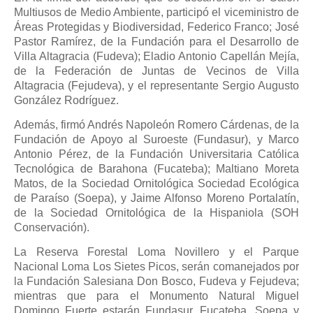
Multiusos de Medio Ambiente, participó el viceministro de
Áreas Protegidas y Biodiversidad, Federico Franco; José
Pastor Ramírez, de la Fundación para el Desarrollo de
Villa Altagracia (Fudeva); Eladio Antonio Capellán Mejía,
de la Federación de Juntas de Vecinos de Villa
Altagracia (Fejudeva), y el representante Sergio Augusto
González Rodríguez.
Además, firmó Andrés Napoleón Romero Cárdenas, de la
Fundación de Apoyo al Suroeste (Fundasur), y Marco
Antonio Pérez, de la Fundación Universitaria Católica
Tecnológica de Barahona (Fucateba); Maltiano Moreta
Matos, de la Sociedad Ornitológica Sociedad Ecológica
de Paraíso (Soepa), y Jaime Alfonso Moreno Portalatín,
de la Sociedad Ornitológica de la Hispaniola (SOH
Conservación).
La Reserva Forestal Loma Novillero y el Parque
Nacional Loma Los Sietes Picos, serán comanejados por
la Fundación Salesiana Don Bosco, Fudeva y Fejudeva;
mientras que para el Monumento Natural Miguel
Domingo Fuerte estarán Fundasur, Fucateba, Soepa y