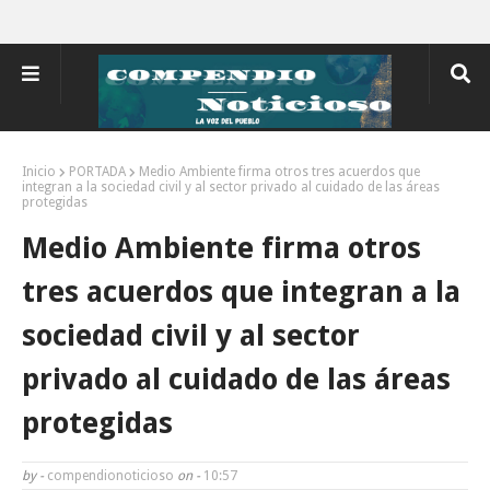
Inicio
PORTADA
Medio Ambiente firma otros tres acuerdos que
integran a la sociedad civil y al sector privado al cuidado de las áreas
protegidas
Medio Ambiente firma otros
tres acuerdos que integran a la
sociedad civil y al sector
privado al cuidado de las áreas
protegidas
by -
compendionoticioso
on -
10:57