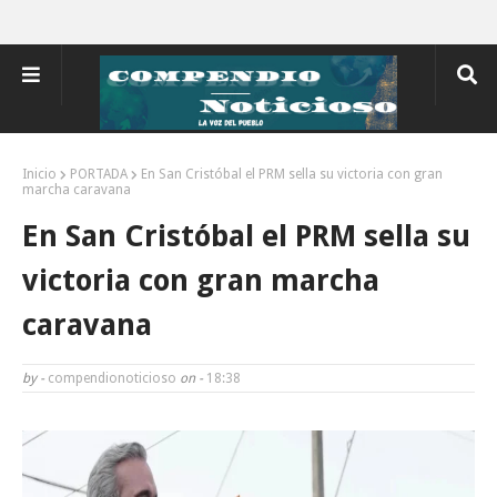
Inicio
PORTADA
En San Cristóbal el PRM sella su victoria con gran
marcha caravana
En San Cristóbal el PRM sella su
victoria con gran marcha
caravana
by -
compendionoticioso
on -
18:38