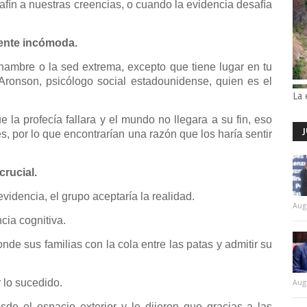
fín a nuestras creencias, o cuando la evidencia desafía
ente incómoda.
hambre o la sed extrema, excepto que tiene lugar en tu
 Aronson, psicólogo social estadounidense, quien es el
La 
 la profecía fallara y el mundo no llegara a su fin, eso
s, por lo que encontrarían una razón que los haría sentir
crucial.
videncia, el grupo aceptaría la realidad.
Aug
cia cognitiva.
onde sus familias con la cola entre las patas y admitir su
r lo sucedido.
Aug
de el espacio exterior y le dijeron que gracias a las