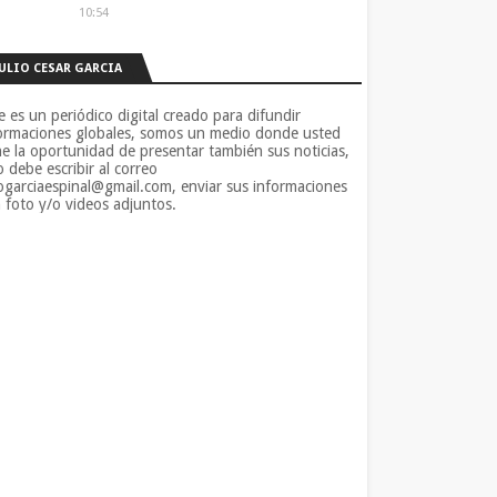
10:54
JULIO CESAR GARCIA
e es un periódico digital creado para difundir
ormaciones globales, somos un medio donde usted
ne la oportunidad de presentar también sus noticias,
o debe escribir al correo
iogarciaespinal@gmail.com, enviar sus informaciones
 foto y/o videos adjuntos.