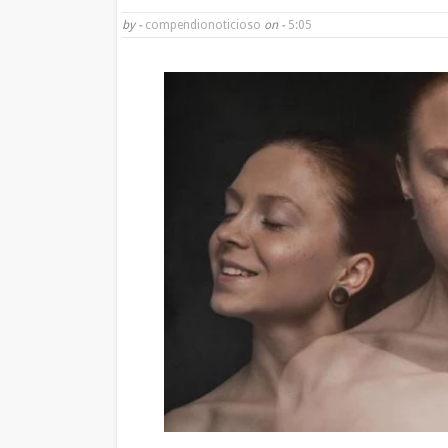
by -
compendionoticioso
on -
5:05