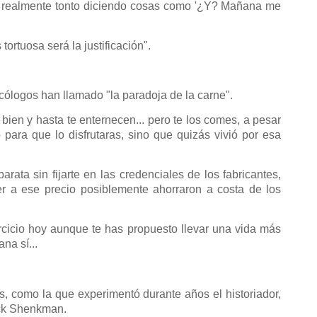
 algo realmente tonto diciendo cosas como '¿Y? Mañana me
ortuosa será la justificación".
cólogos han llamado "la paradoja de la carne".
ien y hasta te enternecen... pero te los comes, a pesar
para que lo disfrutaras, sino que quizás vivió por esa
ata sin fijarte en las credenciales de los fabricantes,
r a ese precio posiblemente ahorraron a costa de los
rcicio hoy aunque te has propuesto llevar una vida más
na sí...
, como la que experimentó durante años el historiador,
ick Shenkman.