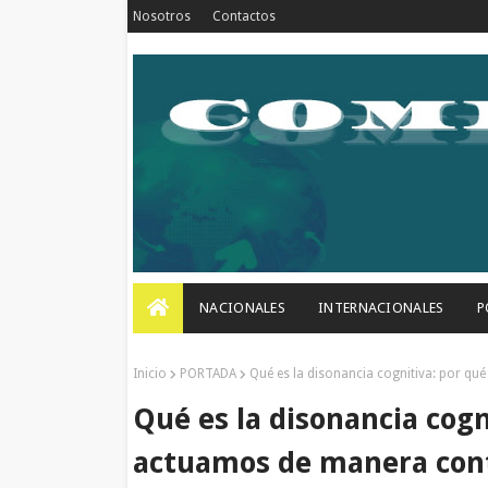
Nosotros
Contactos
NACIONALES
INTERNACIONALES
P
Inicio
PORTADA
Qué es la disonancia cognitiva: por q
Qué es la disonancia cogn
actuamos de manera cont