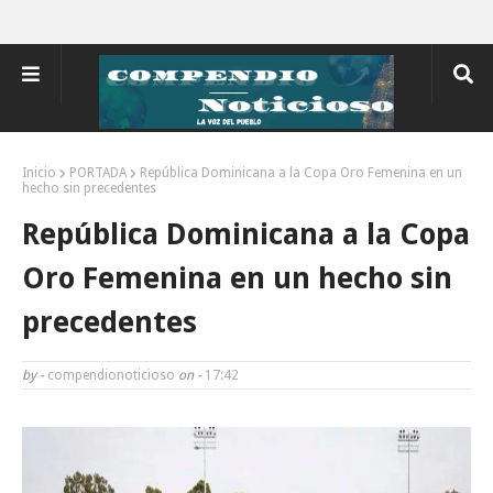
Inicio
PORTADA
República Dominicana a la Copa Oro Femenina en un
hecho sin precedentes
República Dominicana a la Copa
Oro Femenina en un hecho sin
precedentes
by -
compendionoticioso
on -
17:42