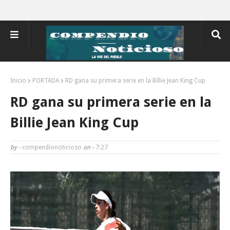
Inicio
PORTADA
RD gana su primera serie en la Billie Jean King Cup
RD gana su primera serie en la
Billie Jean King Cup
by -
compendionoticioso
on -
7:27