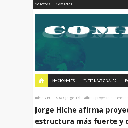
Nosotros
Contactos
NACIONALES
INTERNACIONALES
P
Inicio
PORTADA
Jorge Hiche afirma proyecto que encabez
Jorge Hiche afirma proye
estructura más fuerte y 