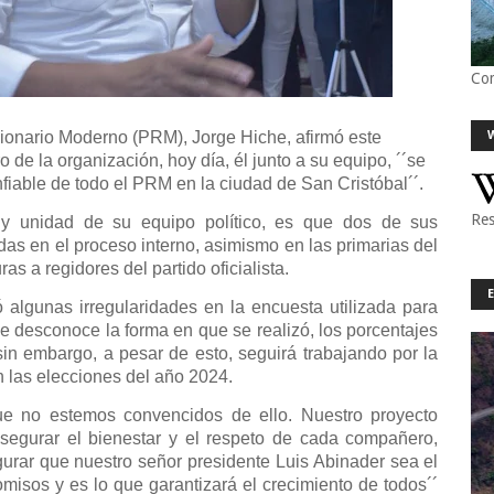
Co
ucionario Moderno (PRM), Jorge Hiche, afirmó este
 de la organización, hoy día, él junto a su equipo, ´´se
nfiable de todo el PRM en la ciudad de San Cristóbal´´.
Res
 y unidad de su equipo político, es que dos de sus
as en el proceso interno, asimismo en las primarias del
s a regidores del partido oficialista.
ó algunas irregularidades en la encuesta utilizada para
e desconoce la forma en que se realizó, los porcentajes
sin embargo, a pesar de esto, seguirá trabajando por la
en las elecciones del año 2024.
ue no estemos convencidos de ello. Nuestro proyecto
asegurar el bienestar y el respeto de cada compañero,
rar que nuestro señor presidente Luis Abinader sea el
isos y es lo que garantizará el crecimiento de todos´´