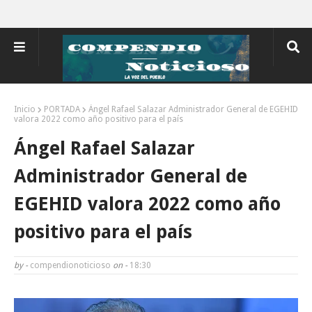
Inicio
PORTADA
Ángel Rafael Salazar Administrador General de EGEHID
valora 2022 como año positivo para el país
Ángel Rafael Salazar
Administrador General de
EGEHID valora 2022 como año
positivo para el país
by -
compendionoticioso
on -
18:30