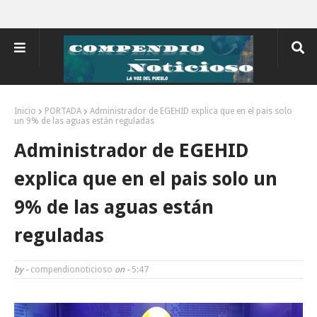
Inicio
PORTADA
Administrador de EGEHID explica que en el pais solo
un 9% de las aguas están reguladas
Administrador de EGEHID
explica que en el pais solo un
9% de las aguas están
reguladas
by -
compendionoticioso
on -
5:47