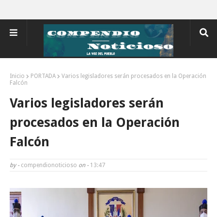
Inicio
PORTADA
Varios legisladores serán procesados en la Operación
Falcón
Varios legisladores serán
procesados en la Operación
Falcón
by -
compendionoticioso
on -
13:47