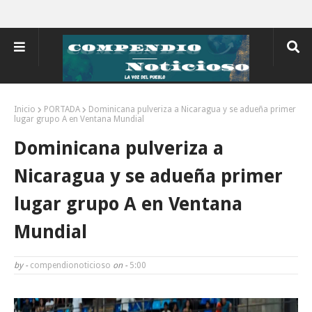
Inicio
PORTADA
Dominicana pulveriza a Nicaragua y se adueña primer
lugar grupo A en Ventana Mundial
Dominicana pulveriza a
Nicaragua y se adueña primer
lugar grupo A en Ventana
Mundial
by -
compendionoticioso
on -
5:00