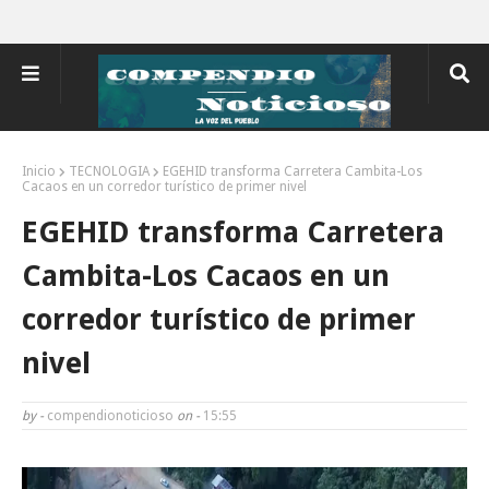
Inicio
TECNOLOGIA
EGEHID transforma Carretera Cambita-Los
Cacaos en un corredor turístico de primer nivel
EGEHID transforma Carretera
Cambita-Los Cacaos en un
corredor turístico de primer
nivel
by -
compendionoticioso
on -
15:55