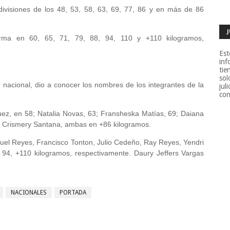
divisiones de los 48, 53, 58, 63, 69, 77, 86 y en más de 86
rma en 60, 65, 71, 79, 88, 94, 110 y +110 kilogramos,
Est
inf
tie
sol
 nacional, dio a conocer los nombres de los integrantes de la
jul
con
quez, en 58; Natalia Novas, 63; Fransheska Matías, 69; Daiana
 y Crismery Santana, ambas en +86 kilogramos.
uel Reyes, Francisco Tonton, Julio Cedeño, Ray Reyes, Yendri
 94, +110 kilogramos, respectivamente. Daury Jeffers Vargas
NACIONALES
PORTADA