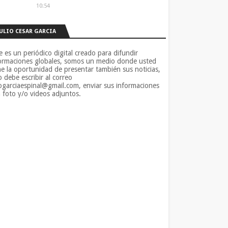
10:54
JULIO CESAR GARCIA
e es un periódico digital creado para difundir
ormaciones globales, somos un medio donde usted
ne la oportunidad de presentar también sus noticias,
o debe escribir al correo
iogarciaespinal@gmail.com, enviar sus informaciones
 foto y/o videos adjuntos.