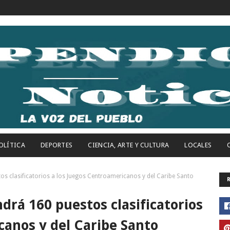
OLÍTICA
DEPORTES
CIENCIA, ARTE Y CULTURA
LOCALES
s clasificatorios a los Juegos Centroamericanos y del Caribe Santo
rá 160 puestos clasificatorios
canos y del Caribe Santo