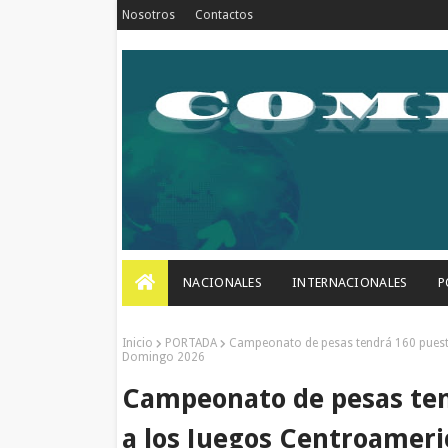
Nosotros
Contactos
NACIONALES
INTERNACIONALES
P
Inicio
PORTADA
Campeonato de pesas tendrá 160 puesto
Domingo 2026
Campeonato de pesas tend
a los Juegos Centroameri