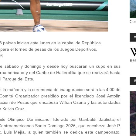
Co
 países inician este lunes en la capital de República
 para el torneo de pesas de los Juegos Deportivos,
6.
Res
ntre sábado y domingo y desde hoy buscarán un cupo en sus
oamericano y del Caribe de Halterofilia que se realizará hasta
l Parque del Este.
 de la mañana y la ceremonia de inauguración será a las 4:00 de
Comité Organizador presidido por el licenciado José Antolín
ación de Pesas que encabeza Willian Ozuna y las autoridades
o Kelvin Cruz.
té Olímpico Dominicano, liderado por Garibaldi Bautista; el
 Centroamericanos Santo Domingo 2026, que encabeza José P.
t, Luis Mejía, a quien también se dedica este campeonato.