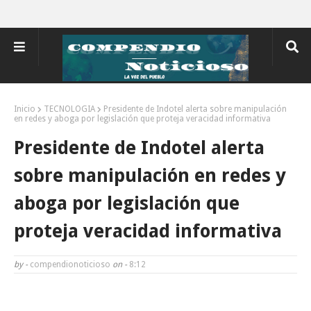
Inicio
TECNOLOGIA
Presidente de Indotel alerta sobre manipulación
en redes y aboga por legislación que proteja veracidad informativa
Presidente de Indotel alerta
sobre manipulación en redes y
aboga por legislación que
proteja veracidad informativa
by -
compendionoticioso
on -
8:12