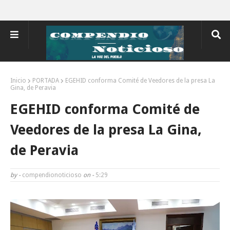
Inicio
PORTADA
EGEHID conforma Comité de Veedores de la presa La
Gina, de Peravia
EGEHID conforma Comité de
Veedores de la presa La Gina,
de Peravia
by -
compendionoticioso
on -
5:29