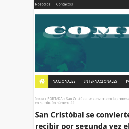
Nosotros
Contactos
NACIONALES
INTERNACIONALES
P
Inicio
PORTADA
San Cristóbal se convierte en la primera
en su edición número 44
San Cristóbal se conviert
recibir por segunda vez e