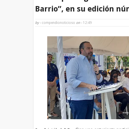
Barrio”, en su edición n
by -
compendionoticioso
on -
12:49