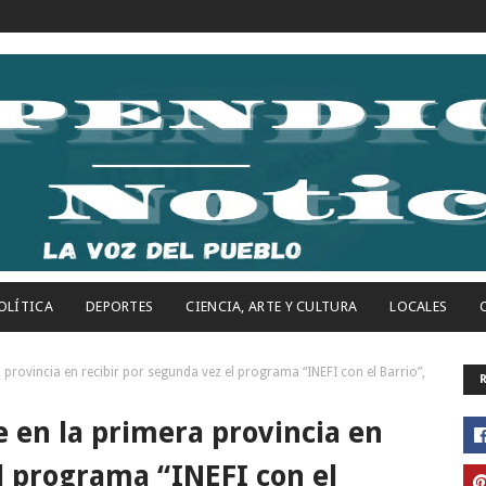
OLÍTICA
DEPORTES
CIENCIA, ARTE Y CULTURA
LOCALES
 provincia en recibir por segunda vez el programa “INEFI con el Barrio”,
e en la primera provincia en
l programa “INEFI con el