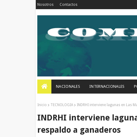
Nosotros
Contactos
NACIONALES
INTERNACIONALES
P
Inicio
TECNOLOGIA
INDRHI interviene lagunas en Las M
INDRHI interviene laguna
respaldo a ganaderos