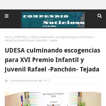
Inicio
PORTADA
UDESA culminando escogencias para XVI Premio
Infantil y Juvenil Rafael -Panchón- Tejada
UDESA culminando escogencias
para XVI Premio Infantil y
Juvenil Rafael -Panchón- Tejada
by -
compendionoticioso
on -
8:17