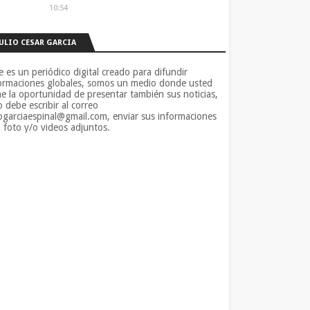
10:54
JULIO CESAR GARCIA
e es un periódico digital creado para difundir
ormaciones globales, somos un medio donde usted
ne la oportunidad de presentar también sus noticias,
o debe escribir al correo
iogarciaespinal@gmail.com, enviar sus informaciones
 foto y/o videos adjuntos.