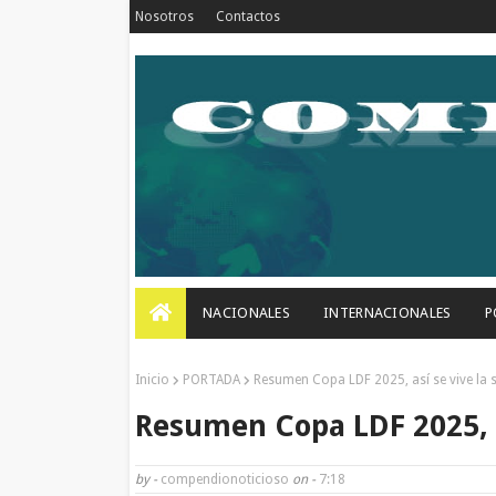
Nosotros
Contactos
NACIONALES
INTERNACIONALES
P
Inicio
PORTADA
Resumen Copa LDF 2025, así se vive la
Resumen Copa LDF 2025, a
by -
compendionoticioso
on -
7:18