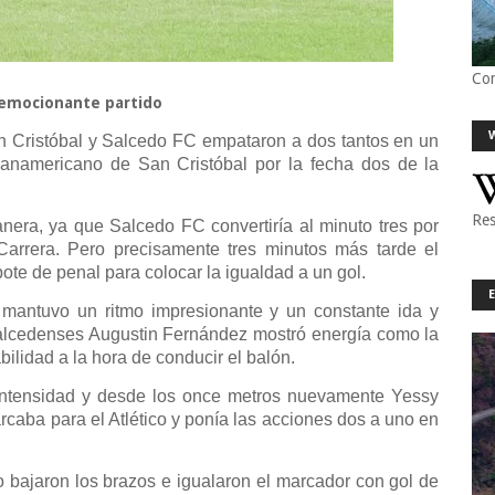
Co
n emocionante partido
n Cristóbal y Salcedo FC empataron a dos tantos en un
 Panamericano de San Cristóbal por la fecha dos de la
Res
era, ya que Salcedo FC convertiría al minuto tres por
arrera. Pero precisamente tres minutos más tarde el
te de penal para colocar la igualdad a un gol.
 mantuvo un ritmo impresionante y un constante ida y
 salcedenses Augustin Fernández mostró energía como la
bilidad a la hora de conducir el balón.
intensidad y desde los once metros nuevamente Yessy
caba para el Atlético y ponía las acciones dos a uno en
 bajaron los brazos e igualaron el marcador con gol de