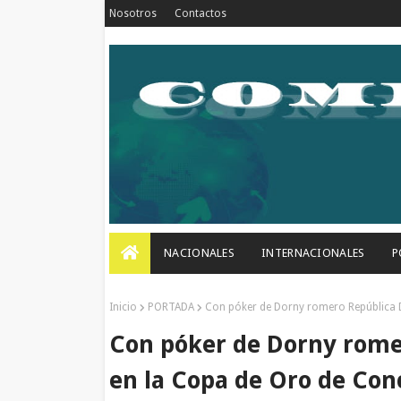
Nosotros
Contactos
NACIONALES
INTERNACIONALES
P
Inicio
PORTADA
Con póker de Dorny romero República D
Con póker de Dorny rome
en la Copa de Oro de Con