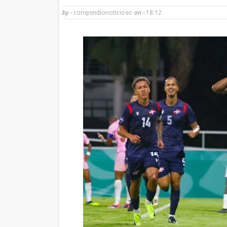
by -
compendionoticioso
on -
18:12