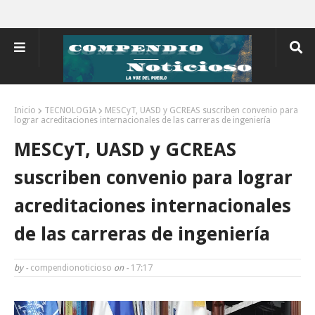
Inicio
TECNOLOGIA
MESCyT, UASD y GCREAS suscriben convenio para
lograr acreditaciones internacionales de las carreras de ingeniería
MESCyT, UASD y GCREAS
suscriben convenio para lograr
acreditaciones internacionales
de las carreras de ingeniería
by -
compendionoticioso
on -
17:17