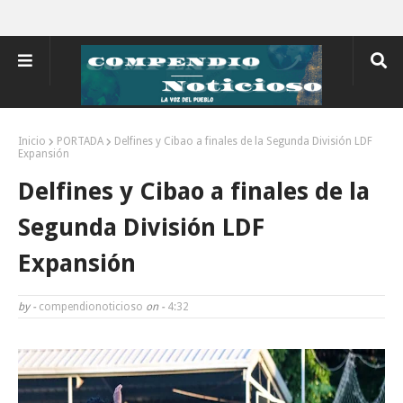
Inicio
PORTADA
Delfines y Cibao a finales de la Segunda División LDF
Expansión
Delfines y Cibao a finales de la
Segunda División LDF
Expansión
by -
compendionoticioso
on -
4:32