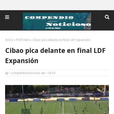
Inicio
PORTADA
Cibao pica delante en final LDF Expansión
Cibao pica delante en final LDF
Expansión
by -
compendionoticioso
on -
10:54