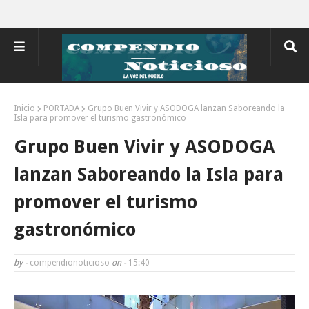
Inicio
PORTADA
Grupo Buen Vivir y ASODOGA lanzan Saboreando la
Isla para promover el turismo gastronómico
Grupo Buen Vivir y ASODOGA
lanzan Saboreando la Isla para
promover el turismo
gastronómico
by -
compendionoticioso
on -
15:40