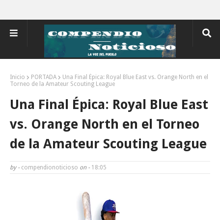
Inicio
PORTADA
Una Final Épica: Royal Blue East vs. Orange North en el
Torneo de la Amateur Scouting League
Una Final Épica: Royal Blue East
vs. Orange North en el Torneo
de la Amateur Scouting League
by -
compendionoticioso
on -
18:05