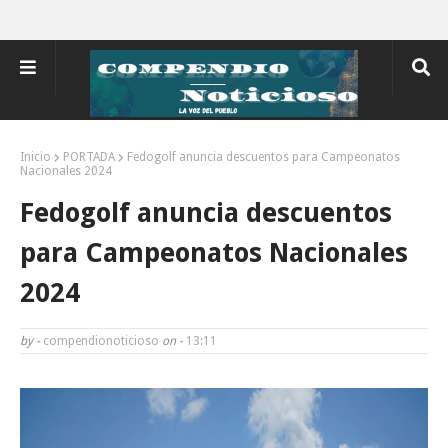
Inicio
PORTADA
Fedogolf anuncia descuentos para Campeonatos
Nacionales 2024
Fedogolf anuncia descuentos
para Campeonatos Nacionales
2024
by -
compendionoticioso
on -
13:11