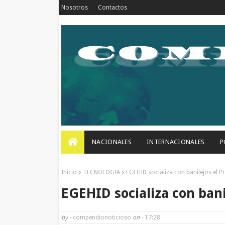
Nosotros
Contactos
NACIONALES
INTERNACIONALES
P
Inicio
TECNOLOGIA
EGEHID socializa con banilejos el P
EGEHID socializa con bani
by -
compendionoticioso
on -
17:28