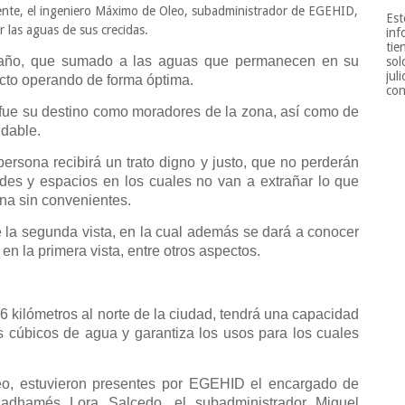
emente, el ingeniero Máximo de Oleo, subadministrador de EGEHID,
Est
 las aguas de sus crecidas.
inf
tie
l año, que sumado a las aguas que permanecen en su
sol
jul
ecto operando de forma óptima.
con
 fue su destino como moradores de la zona, así como de
ndable.
ersona recibirá un trato digno y justo, que no perderán
des y espacios en los cuales no van a extrañar lo que
ana sin convenientes.
 la segunda vista, en la cual además se dará a conocer
en la primera vista, entre otros aspectos.
.6 kilómetros al norte de la ciudad, tendrá una capacidad
 cúbicos de agua y garantiza los usos para los cuales
o, estuvieron presentes por EGEHID el encargado de
adhamés Lora Salcedo, el subadministrador Miguel